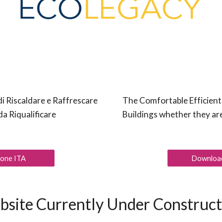
di
Riscaldare e Raffrescare
The Comfortable Efficient
a Riqualificare
Buildings whether they are 
ione ITA
Download
bsite
Currently
Under Constructi