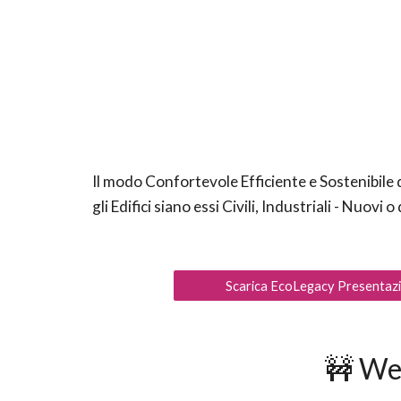
Il
m
odo Confortevole Efficiente e Sostenibile 
gli Edifici siano essi Civili, Industriali
-
Nuovi o d
Scarica EcoLegacy Presentaz
🚧 We